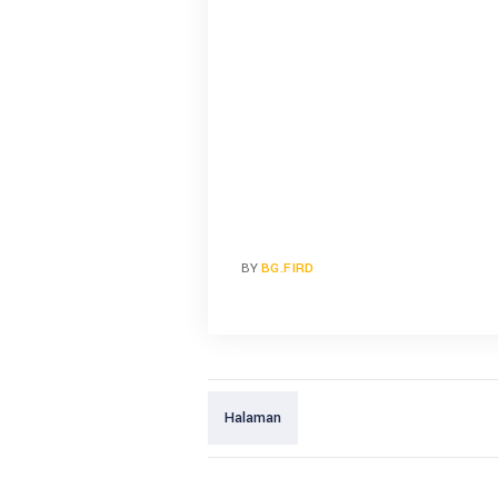
BY
BG.FIRD
Halaman