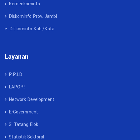
Doa Kebangsaan Datang Lebih Awal
Kemenkominfo
31 Jul 2026 12:09
artikel
Diskominfo Prov. Jambi
Diskominfo Kab./Kota
Ada Layanan Kesehatan selama Zikir dan Doa
Kebangsaan di Monas
30 Jul 2026 21:07
artikel
Layanan
P.P.I.D
LAPOR!
Network Development
E-Government
Si Tatang Elok
Statistik Sektoral