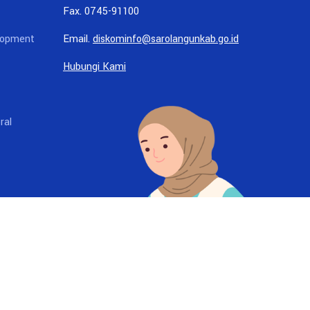
Fax. 0745-91100
lopment
Email.
diskominfo@sarolangunkab.go.id
Hubungi Kami
ral